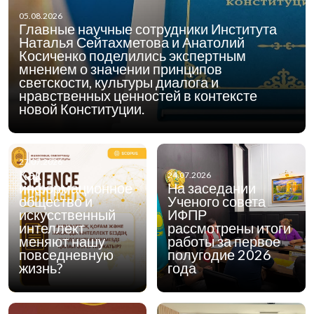
05.08.2026
Главные научные сотрудники Института
Наталья Сейтахметова и Анатолий
Косиченко поделились экспертным
мнением о значении принципов
светскости, культуры диалога и
нравственных ценностей в контексте
новой Конституции.
27.07.2026
Как
24.07.2026
информационное
На заседании
общество и
Ученого совета
искусственный
ИФПР
интеллект
рассмотрены итоги
меняют нашу
работы за первое
повседневную
полугодие 2026
жизнь?
года