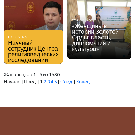
22.07.2026
«Женщины в
истории Золотой
Орды: власть,
05.08.2026
Научный
дипломатия и
сотрудник Центра
культура»
религиоведческих
исследований
Института
философии,
Жаналықтар 1 - 5 из 1680
политологии и
Начало | Пред. |
1
2
3
4
5
|
След.
|
Конец
религиоведения
Нурмухаммед
Мейманхожа в
интервью
информационному
порталу Stan.kz
поделился своим
мнением по
вопросам
профилактики