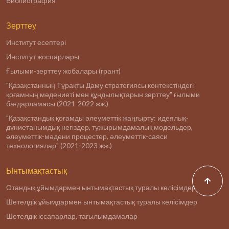
Библиография
Зерттеу
Институт есептері
Институт жоспарлары
Ғылыми-зерттеу жобалары (грант)
"Қазақстанның Тұрақты Даму стратегиясы контекстіндегі
қоғамның мәдениеті мен құндылықтарын зерттеу" ғылыми
бағдарламасы (2021-2022 жж.)
"Қазақстандық қоғамды әлеуметтік жаңғырту: идеялық-
дүниетанымдық негіздер, тұжырымдамалық модельдер,
әлеуметтік-мәдени процестер, әлеуметтік-саяси
технологиялар" (2021-2023 жж.)
Ынтымақтастық
Отандық ұйымдармен ынтымақтастық туралы келісімдер
Шетелдік ұйымдармен ынтымақтастық туралы келісімдер
Шетелдік іссапарлар, тағылымдамалар