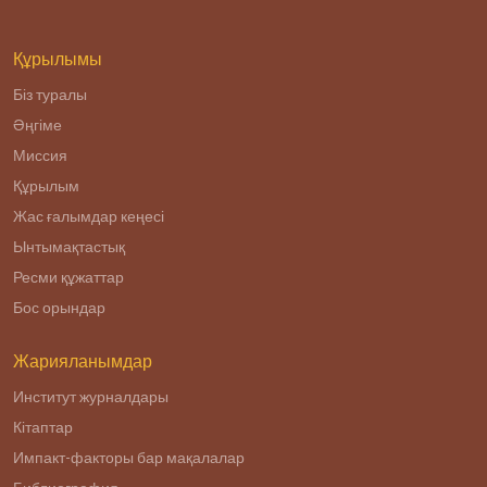
религиозного
радикализма.
Құрылымы
Біз туралы
Әңгіме
Миссия
Құрылым
Жас ғалымдар кеңесі
Ынтымақтастық
Ресми құжаттар
Бос орындар
Жарияланымдар
Институт журналдары
Кітаптар
Импакт-факторы бар мақалалар